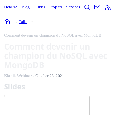
DevPro
Blog
Guides
Projects
Services
Home
Talks
Comment devenir un champion du NoSQL avec MongoDB
Comment devenir un
champion du NoSQL avec
MongoDB
Klanik Webinar
-
October 28, 2021
Slides